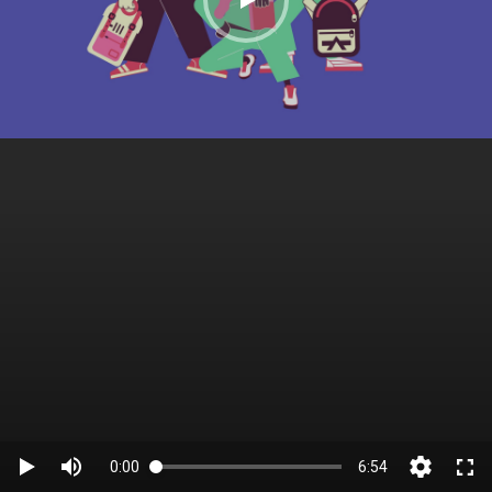
0:00
6:54