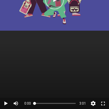
0:00
3:01